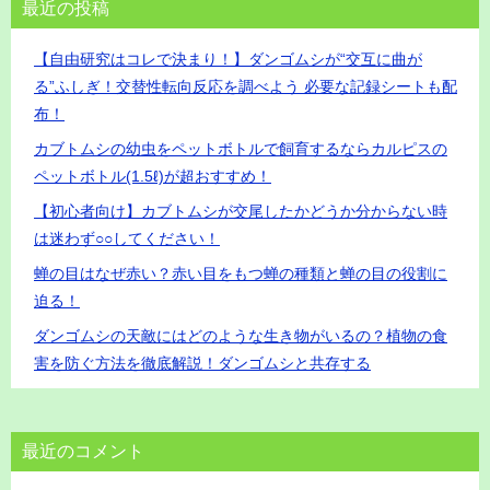
最近の投稿
【自由研究はコレで決まり！】ダンゴムシが“交互に曲が
る”ふしぎ！交替性転向反応を調べよう 必要な記録シートも配
布！
カブトムシの幼虫をペットボトルで飼育するならカルピスの
ペットボトル(1.5ℓ)が超おすすめ！
【初心者向け】カブトムシが交尾したかどうか分からない時
は迷わず○○してください！
蝉の目はなぜ赤い？赤い目をもつ蝉の種類と蝉の目の役割に
迫る！
ダンゴムシの天敵にはどのような生き物がいるの？植物の食
害を防ぐ方法を徹底解説！ダンゴムシと共存する
最近のコメント