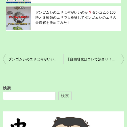
ダンゴムシのエサは何がいいのか
ダンゴムシ100
匹と８種類のエサで大検証してダンゴムシのエサの
最適解を決めてみた！
投
ダンゴムシのエサは何がいいのか
ダンゴムシ100匹と８種類のエサで大
【自由研究はコレで決まり！】ダンゴムシが“交互に曲がる”ふしぎ！交替性転向反応を調べよう 必要な記録シートも配布！
稿
ナ
ビ
検索
ゲ
検索
ー
シ
ョ