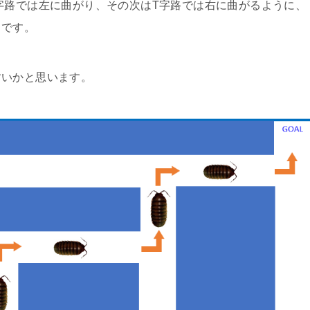
字路では左に曲がり、その次はT字路では右に曲がるように、
とです。
すいかと思います。