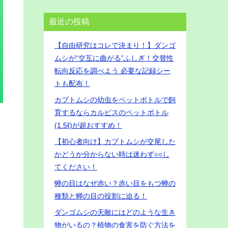
最近の投稿
【自由研究はコレで決まり！】ダンゴ
ムシが“交互に曲がる”ふしぎ！交替性
転向反応を調べよう 必要な記録シー
トも配布！
カブトムシの幼虫をペットボトルで飼
育するならカルピスのペットボトル
(1.5ℓ)が超おすすめ！
【初心者向け】カブトムシが交尾した
かどうか分からない時は迷わず○○し
てください！
蝉の目はなぜ赤い？赤い目をもつ蝉の
種類と蝉の目の役割に迫る！
ダンゴムシの天敵にはどのような生き
物がいるの？植物の食害を防ぐ方法を