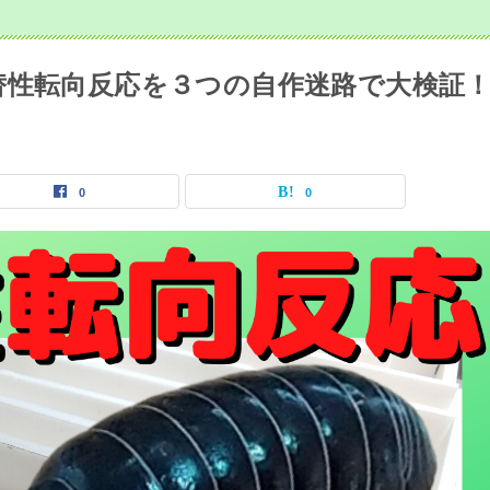
替性転向反応を３つの自作迷路で大検証
0
0